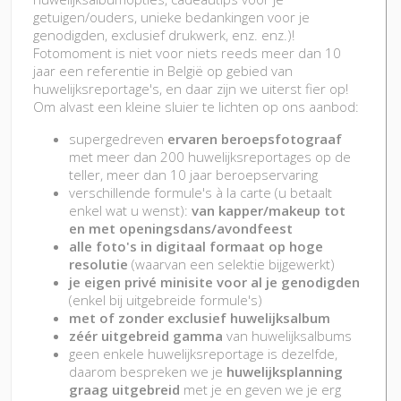
getuigen/ouders, unieke bedankingen voor je
genodigden, exclusief drukwerk, enz. enz.)!
Fotomoment is niet voor niets reeds meer dan 10
jaar een referentie in België op gebied van
huwelijksreportage's, en daar zijn we uiterst fier op!
Om alvast een kleine sluier te lichten op ons aanbod:
supergedreven
ervaren beroepsfotograaf
met meer dan 200 huwelijksreportages op de
teller, meer dan 10 jaar beroepservaring
verschillende formule's à la carte (u betaalt
enkel wat u wenst):
van kapper/makeup tot
en met openingsdans/avondfeest
alle foto's in digitaal formaat op hoge
resolutie
(waarvan een selektie bijgewerkt)
je eigen privé minisite voor al je genodigden
(enkel bij uitgebreide formule's)
met of zonder exclusief huwelijksalbum
zéér uitgebreid gamma
van huwelijksalbums
geen enkele huwelijksreportage is dezelfde,
daarom bespreken we je
huwelijksplanning
graag uitgebreid
met je en geven we je erg