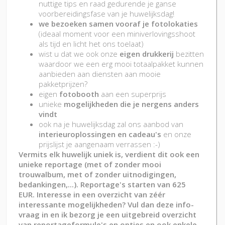
nuttige tips en raad gedurende je ganse
voorbereidingsfase van je huwelijksdag!
we bezoeken samen vooraf je fotolokaties
(ideaal moment voor een miniverlovingsshoot
als tijd en licht het ons toelaat)
wist u dat we ook onze
eigen drukkerij
bezitten
waardoor we een erg mooi totaalpakket kunnen
aanbieden aan diensten aan mooie
pakketprijzen?
eigen
fotobooth
aan een superprijs
unieke
mogelijkheden die je nergens anders
vindt
ook na je huwelijksdag zal ons aanbod van
interieuroplossingen en cadeau's
en onze
prijslijst je aangenaam verrassen :-)
Vermits elk huwelijk uniek is, verdient dit ook een
unieke reportage (met of zonder mooi
trouwalbum, met of zonder uitnodigingen,
bedankingen,...). Reportage's starten van 625
EUR
. Interesse in een overzicht van zéér
interessante mogelijkheden? Vul dan deze info-
vraag in en ik bezorg je een uitgebreid overzicht
van reportageformule's en opties en ook enkele