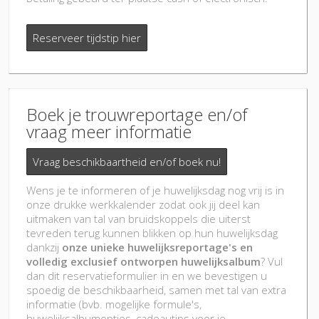
Reserveer tijdstip hier
Boek je trouwreportage en/of
vraag meer informatie
Vraag beschikbaartheid en/of boek nu!
Wens je te informeren of je huwelijksdag nog vrij is in
onze drukke werkkalender zodat ook jij deel kan
uitmaken van tal van bruidskoppels die uiterst
tevreden terug kunnen blikken op hun huwelijksdag
dankzij
onze unieke huwelijksreportage's en
volledig exclusief ontworpen huwelijksalbum
? Vul
dan dit reservatieformulier in en we bevestigen u
spoedig de beschikbaarheid, samen met tal van extra
informatie (bvb. mogelijke formule's,
huwelijksalbumopties, cadeautips voor je