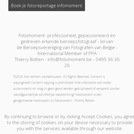
Boek je fotoreportage infomoment
Fotomoment: professioneel, gepassioneerd én
gedreven erkende beroepsfotograaf - lid van
de Beroepsvereniging van Fotografen van Belgie -
International Member of PPA
Thierry Botten - info@fotomoment.be - 0495 36 36
26
©2026 Alle rechten voorbehouden. All Rights Reserved. Content is
copyrighted! Content copying is prohibited! Allle informatie valt onder
auteursrecht en mag in geen geval worden gedupliceerd of verspreid zonder
voorafgaandelijke schriftelijke toestemming! Fotomoment is een
geregistreerde merknaam! (c) Fotomoment - Thierry Botten
By continuing to browse or by clicking Accept Cookies, you agre
Fotograaf-Photographe
Jouw foto's-Vos Photos
to the storing of cookies on your device necessary to provide
Boek Nu - Réservation
Cadeaubon! - Bon Cadeau!
you with the services available through our website.
Contact